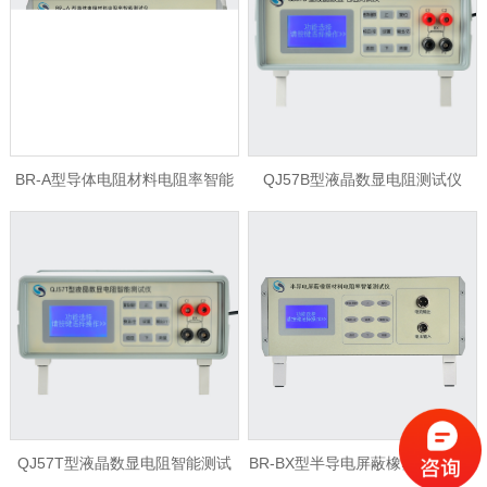
BR-A型导体电阻材料电阻率智能
QJ57B型液晶数显电阻测试仪
测试仪
QJ57T型液晶数显电阻智能测试
BR-BX型半导电屏蔽橡塑材料电阻