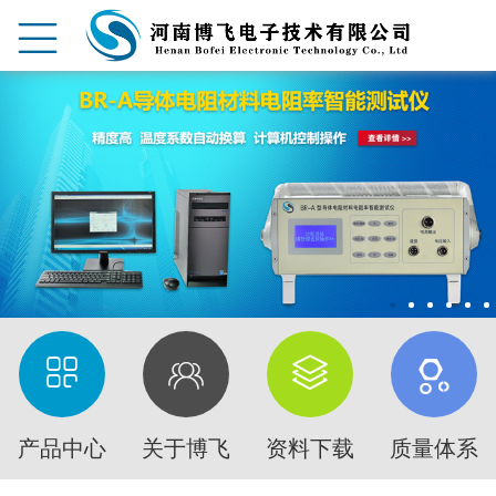
产品中心
关于博飞
资料下载
质量体系