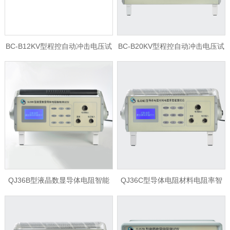
BC-B12KV型程控自动冲击电压试
BC-B20KV型程控自动冲击电压试
验仪（升级款）
验仪
QJ36B型液晶数显导体电阻智能
QJ36C型导体电阻材料电阻率智
测试仪
能测试仪