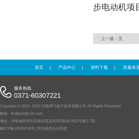
步电动机项
BC-B12KV型程控自动冲击电压试验仪（升级款）
上一篇：无
首页
|
产品中心
|
资料下载
|
质量体
服务热线
0371-60307221
BC-B20KV型程控自动冲击电压试验仪
Copyright © 2010- 2020 河南博飞电子技术有限公司 All Rights Reserved.
邮箱：firsttech@126.com
地址：河南省郑州市高新区莲花街352联东U谷2号楼1-7层
豫ICP备13009238号
|
营业执照公示信息