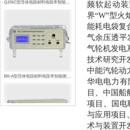
频软起动装
界“W”型
能耗电袋复
气余压透平
气轮机发电
技术研究开
中能汽轮动
BR-A型导体电阻材料电阻率智能测试仪
华电电力有
目、中国船
项目、国电
与应用项目
术与装置开