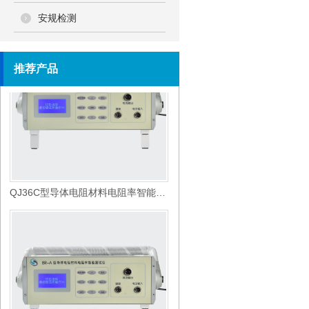
QJ36B型液晶数显导体电阻智能测试仪
安规检测
推荐产品
QJ36C型导体电阻材料电阻率智能测试仪